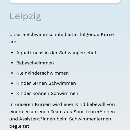
Leip­zig
Unse­re Schwimm­schu­le bie­tet fol­gen­de Kur­se
an:
Aqua­fit­ness in der Schwan­ger­schaft
Baby­schwim­men
Klein­kin­der­schwim­men
Kin­der ler­nen Schwim­men
Kin­der kön­nen Schwim­men
In unse­ren Kur­sen wird euer Kind lie­be­voll von
einem erfah­re­nen Team aus Sportlehrer*innen
und Assistent*innen beim Schwim­men­ler­nen
beglei­tet.