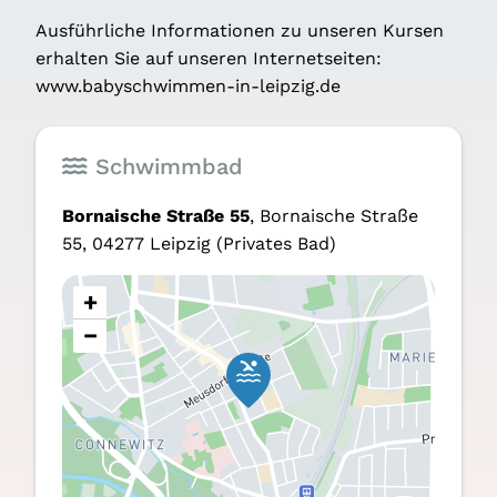
Aus­führ­li­che Infor­ma­tio­nen zu unse­ren Kur­sen
erhal­ten Sie auf unse­ren Inter­net­sei­ten:
www.babyschwimmen-in-leipzig.de
Schwimmbad
Bor­nai­sche Stra­ße 55
, Bor­nai­sche Stra­ße
55, 04277 Leip­zig
(Privates Bad)
+
−