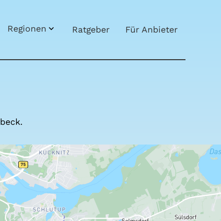
Regio­nen
Rat­ge­ber
Für Anbie­ter
beck.