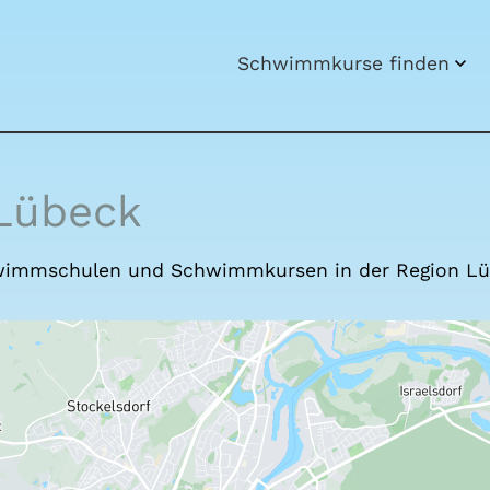
Schwimm­kur­se fin­den
Lübeck
chwimmschulen und Schwimmkursen in der Region Lü