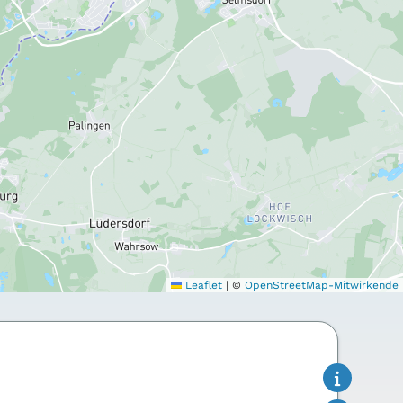
Leaflet
|
©
OpenStreetMap-Mitwirkende