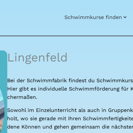
Schwimm­kur­se fin­den
Lin­gen­feld
Bei der Schwimm­fa­brik fin­dest du Schwimm­kur­s
Hier gibt es indi­vi­du­el­le Schwimm­för­de­rung für 
cher­ma­ßen.
Sowohl im Ein­zel­un­ter­richt als auch in Grup­pen­
holt, wo sie gera­de mit Ihren Schwimm­fer­tig­kei­te
de­ne Kön­nen und gehen gemein­sam die nächs­ten 