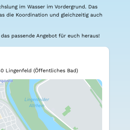
hs­lung im Was­ser im Vor­der­grund. Das
das die Koor­di­na­ti­on und gleich­zei­tig auch
 das pas­sen­de Ange­bot für euch her­aus!
60 Lin­gen­feld
(Öffentliches Bad)