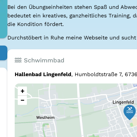
Bei den Übungs­ein­hei­ten ste­hen Spaß und Abwec
bedeu­tet ein krea­ti­ves, ganz­heit­li­ches Trai­ning, 
die Kon­di­ti­on för­dert.
Durch­stö­bert in Ruhe mei­ne Web­sei­te und sucht
Schwimmbad
Hal­len­bad Lin­gen­feld
, Hum­boldt­stra­ße 7, 673
+
−