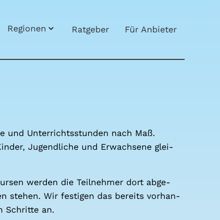
Regio­nen
Rat­ge­ber
Für Anbie­ter
e und Unter­richts­stun­den nach Maß.
Kin­der, Jugend­li­che und Erwach­se­ne glei­
kur­sen wer­den die Teil­neh­mer dort abge­
n ste­hen. Wir fes­ti­gen das bereits vor­han­
Schrit­te an.