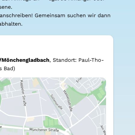
se­ne.
p anschrei­ben! Gemein­sam suchen wir dann
bhal­ten.
n/Mönchengladbach
, Stand­ort: Paul-Tho­
s Bad)