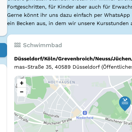
Fort­ge­schrit­ten, für Kin­der aber auch für Erwach­
Ger­ne könnt ihr uns dazu ein­fach per Whats­Ap
ein Becken aus, in dem wir unse­re Kurs­stun­den a
Schwimmbad
Düsseldorf/Köln/Grevenbroich/Neuss/Jüche
mas-Stra­ße 35, 40589 Düs­sel­dorf
(Öffentliche
+
−