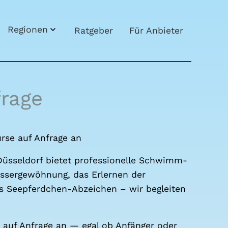
Regio­nen
Rat­ge­ber
Für Anbie­ter
ra­ge
r­se auf Anfra­ge an
s­sel­dorf bie­tet pro­fes­sio­nel­le Schwimm­
as­ser­ge­wöh­nung, das Erler­nen der
s See­pferd­chen-Abzei­chen – wir beglei­ten
t auf Anfra­ge an — egal ob Anfän­ger oder