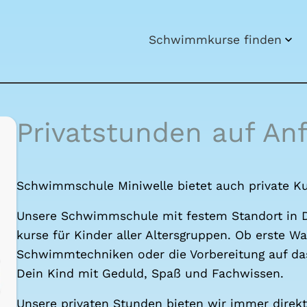
Schwimm­kur­se fin­den
Pri­vat­stun­den auf Anf
Schwimm­schu­le Mini­wel­le bie­tet auch pri­va­te Ku
Unse­re Schwimm­schu­le mit fes­tem Stand­ort in Dü
kur­se für Kin­der aller Alters­grup­pen. Ob ers­te W
Schwimm­tech­ni­ken oder die Vor­be­rei­tung auf da
Dein Kind mit Geduld, Spaß und Fach­wis­sen.
Unse­re pri­va­ten Stun­den bie­ten wir immer direk