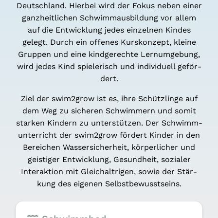
Deutsch­land. Hier­bei wird der Fokus neben einer
ganz­heit­li­chen Schwimm­aus­bil­dung vor allem
auf die Ent­wick­lung jedes ein­zel­nen Kin­des
gelegt. Durch ein offe­nes Kurs­kon­zept, klei­ne
Grup­pen und eine kind­ge­rech­te Lern­um­ge­bung,
wird jedes Kind spie­le­risch und indi­vi­du­ell geför­
dert.
Ziel der swim2grow ist es, ihre Schütz­lin­ge auf
dem Weg zu siche­ren Schwim­mern und somit
star­ken Kin­dern zu unter­stüt­zen. Der Schwimm­
un­ter­richt der swim2grow för­dert Kin­der in den
Berei­chen Was­ser­si­cher­heit, kör­per­li­cher und
geis­ti­ger Ent­wick­lung, Gesund­heit, sozia­ler
Inter­ak­ti­on mit Gleich­alt­ri­gen, sowie der Stär­
kung des eige­nen Selbst­be­wusst­seins.