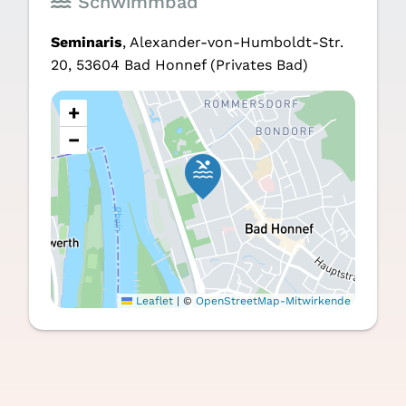
Schwimmbad
Semi­na­ris
, Alex­an­der-von-Hum­boldt-Str.
20, 53604 Bad Hon­nef
(Privates Bad)
+
−
Leaflet
|
©
OpenStreetMap-Mitwirkende