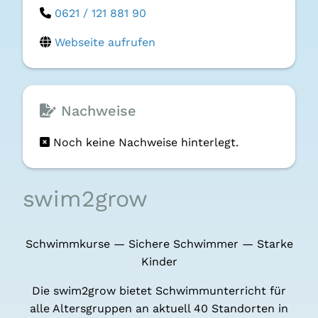
0621 / 121 881 90
Webseite aufrufen
Nachweise
Noch keine Nachweise hinterlegt.
swim2grow
Schwimm­kur­se — Siche­re Schwim­mer — Star­ke
Kin­der
Die swim2grow bie­tet Schwimm­un­ter­richt für
alle Alters­grup­pen an aktu­ell 40 Stand­or­ten in