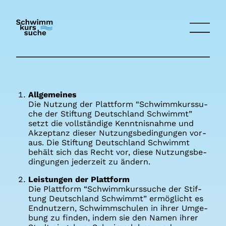
All­ge­mei­nes
Die Nut­zung der Platt­form “Schwimm­kurs­su­
che der Stif­tung Deutsch­land Schwimmt”
setzt die voll­stän­di­ge Kennt­nis­nah­me und
Akzep­tanz die­ser Nut­zungs­be­din­gun­gen vor­
aus. Die Stif­tung Deutsch­land Schwimmt
behält sich das Recht vor, die­se Nut­zungs­be­
din­gun­gen jeder­zeit zu ändern.
Leis­tun­gen der Platt­form
Die Platt­form “Schwimm­kurs­su­che der Stif­
tung Deutsch­land Schwimmt” ermög­licht es
End­nut­zern, Schwimm­schu­len in ihrer Umge­
bung zu fin­den, indem sie den Namen ihrer