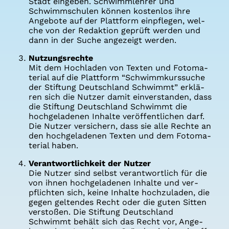
Stadt ein­ge­ben. Schwimm­leh­rer und
Schwimm­schu­len kön­nen kos­ten­los ihre
Ange­bo­te auf der Platt­form ein­pfle­gen, wel­
che von der Redak­ti­on geprüft wer­den und
dann in der Suche ange­zeigt wer­den.
Nut­zungs­rech­te
Mit dem Hoch­la­den von Tex­ten und Foto­ma­
te­ri­al auf die Platt­form “Schwimm­kurs­su­che
der Stif­tung Deutsch­land Schwimmt” erklä­
ren sich die Nut­zer damit ein­ver­stan­den, dass
die Stif­tung Deutsch­land Schwimmt die
hoch­ge­la­de­nen Inhal­te ver­öf­fent­li­chen darf.
Die Nut­zer ver­si­chern, dass sie alle Rech­te an
den hoch­ge­la­de­nen Tex­ten und dem Foto­ma­
te­ri­al haben.
Ver­ant­wort­lich­keit der Nut­zer
Die Nut­zer sind selbst ver­ant­wort­lich für die
von ihnen hoch­ge­la­de­nen Inhal­te und ver­
pflich­ten sich, kei­ne Inhal­te hoch­zu­la­den, die
gegen gel­ten­des Recht oder die guten Sit­ten
ver­sto­ßen. Die Stif­tung Deutsch­land
Schwimmt behält sich das Recht vor, Ange­