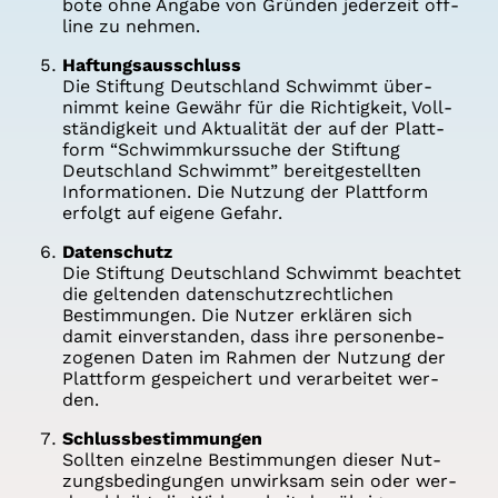
bo­te ohne Anga­be von Grün­den jeder­zeit off­
line zu neh­men.
Haf­tungs­aus­schluss
Die Stif­tung Deutsch­land Schwimmt über­
nimmt kei­ne Gewähr für die Rich­tig­keit, Voll­
stän­dig­keit und Aktua­li­tät der auf der Platt­
form “Schwimm­kurs­su­che der Stif­tung
Deutsch­land Schwimmt” bereit­ge­stell­ten
Infor­ma­tio­nen. Die Nut­zung der Platt­form
erfolgt auf eige­ne Gefahr.
Daten­schutz
Die Stif­tung Deutsch­land Schwimmt beach­tet
die gel­ten­den daten­schutz­recht­li­chen
Bestim­mun­gen. Die Nut­zer erklä­ren sich
damit ein­ver­stan­den, dass ihre per­so­nen­be­
zo­ge­nen Daten im Rah­men der Nut­zung der
Platt­form gespei­chert und ver­ar­bei­tet wer­
den.
Schluss­be­stim­mun­gen
Soll­ten ein­zel­ne Bestim­mun­gen die­ser Nut­
zungs­be­din­gun­gen unwirk­sam sein oder wer­